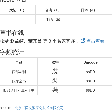
大陆（G）
台湾（T）
日本（J）
-
T1A - 30
-
草书在线
收录
等 3 个名家真迹，
点击查看
赵孟頫、董其昌
字频统计
产品
汉字
Unicode
裝
四部丛刊
88DD
裝
四库全书
88DD
裝
四部丛刊和四库全书
88DD
© 2016 -
北京书同文数字化技术有限公司