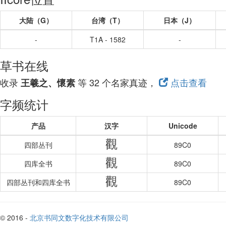
大陆（G）
台湾（T）
日本（J）
-
T1A - 1582
-
草书在线
收录
等 32 个名家真迹，
点击查看
王羲之、懷素
字频统计
产品
汉字
Unicode
觀
四部丛刊
89C0
觀
四库全书
89C0
觀
四部丛刊和四库全书
89C0
© 2016 -
北京书同文数字化技术有限公司