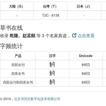
大陆（G）
台湾（T）
日本（J）
-
T2C - 6138
-
草书在线
收录
等 3 个名家真迹，
点击查看
乾隆、赵孟頫
字频统计
产品
汉字
Unicode
觭
四部丛刊
89ED
觭
四库全书
89ED
觭
四部丛刊和四库全书
89ED
© 2016 -
北京书同文数字化技术有限公司