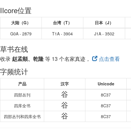
IIcore位置
大陆（G）
台湾（T）
日本（J）
G0A - 2879
T1A - 3904
J1A - 3502
草书在线
收录
等 13 个名家真迹，
点击查看
赵孟頫、乾隆
字频统计
产品
汉字
Unicode
谷
四部丛刊
8C37
谷
四库全书
8C37
谷
四部丛刊和四库全书
8C37