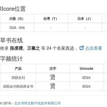
IIcore位置
大陆（G）
台湾（T）
日本（J）
G0A - 806
-
-
草书在线
收录
等 24 个名家真迹，
点击查看
孫虔禮、王羲之
字频统计
产品
汉字
Unicode
贤
四部丛刊
8D24
贤
四部丛刊和四库全书
8D24
© 2016 -
北京书同文数字化技术有限公司