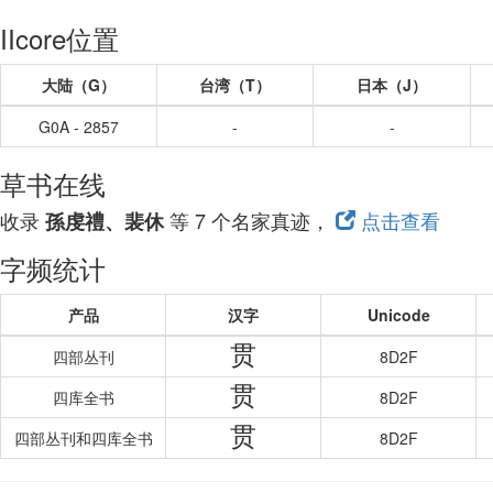
IIcore位置
大陆（G）
台湾（T）
日本（J）
G0A - 2857
-
-
草书在线
收录
等 7 个名家真迹，
点击查看
孫虔禮、裴休
字频统计
产品
汉字
Unicode
贯
四部丛刊
8D2F
贯
四库全书
8D2F
贯
四部丛刊和四库全书
8D2F