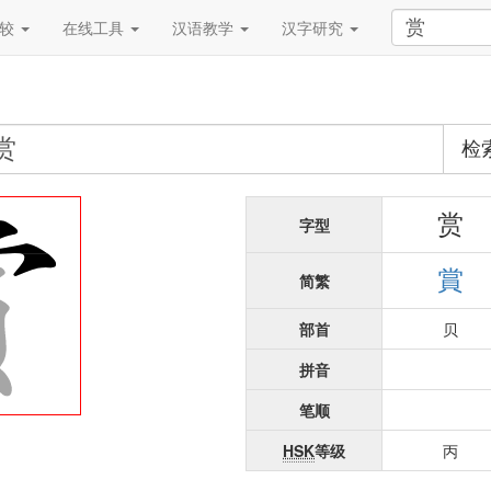
比较
在线工具
汉语教学
汉字研究
检
赏
字型
賞
简繁
部首
贝
拼音
笔顺
HSK
等级
丙