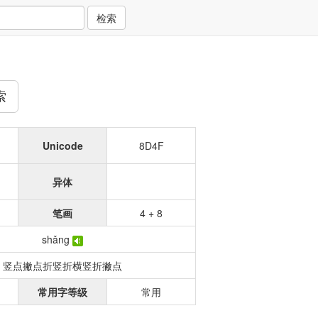
检索
索
Unicode
8D4F
异体
笔画
4 + 8
shǎng
竖点撇点折竖折横竖折撇点
常用字等级
常用