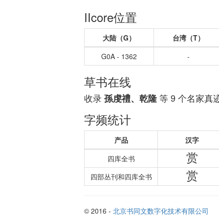
IIcore位置
大陆（G）
台湾（T）
G0A - 1362
-
草书在线
收录
等 9 个名家真
孫虔禮、乾隆
字频统计
产品
汉字
赏
四库全书
赏
四部丛刊和四库全书
© 2016 -
北京书同文数字化技术有限公司