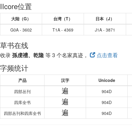
IIcore位置
大陆（G）
台湾（T）
日本（J）
G0A - 3602
T1A - 4369
J1A - 3871
草书在线
收录
等 3 个名家真迹，
点击查看
孫虔禮、乾隆
字频统计
产品
汉字
Unicode
遍
四部丛刊
904D
遍
四库全书
904D
遍
四部丛刊和四库全书
904D