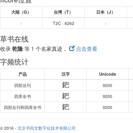
大陆（G）
台湾（T）
日本（J）
-
T2C - 6262
-
草书在线
收录
等 1 个名家真迹，
点击查看
乾隆
字频统计
产品
汉字
Unicode
鈀
四部丛刊
9200
鈀
四库全书
9200
鈀
四部丛刊和四库全书
9200
© 2016 -
北京书同文数字化技术有限公司