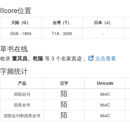
IIcore位置
大陆（G）
台湾（T）
日本（J）
G0A - 1869
T1A - 3295
-
草书在线
收录
等 3 个名家真迹，
点击查看
董其昌、乾隆
字频统计
产品
汉字
Unicode
陌
四部丛刊
964C
陌
四库全书
964C
陌
四部丛刊和四库全书
964C