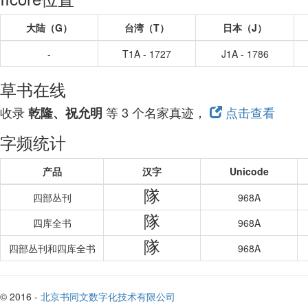
大陆（G）
台湾（T）
日本（J）
-
T1A - 1727
J1A - 1786
草书在线
收录
等 3 个名家真迹，
点击查看
乾隆、祝允明
字频统计
产品
汉字
Unicode
隊
四部丛刊
968A
隊
四库全书
968A
隊
四部丛刊和四库全书
968A
© 2016 -
北京书同文数字化技术有限公司