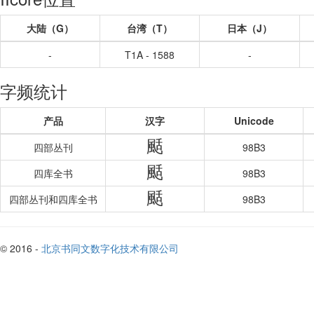
大陆（G）
台湾（T）
日本（J）
-
T1A - 1588
-
字频统计
产品
汉字
Unicode
颳
四部丛刊
98B3
颳
四库全书
98B3
颳
四部丛刊和四库全书
98B3
© 2016 -
北京书同文数字化技术有限公司