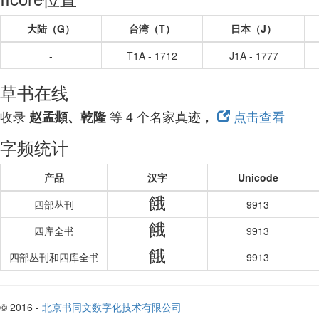
大陆（G）
台湾（T）
日本（J）
-
T1A - 1712
J1A - 1777
草书在线
收录
等 4 个名家真迹，
点击查看
赵孟頫、乾隆
字频统计
产品
汉字
Unicode
餓
四部丛刊
9913
餓
四库全书
9913
餓
四部丛刊和四库全书
9913
© 2016 -
北京书同文数字化技术有限公司