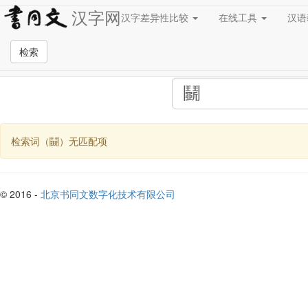
汉字网
汉字差异性比较
在线工具
汉
全站检索页面
检索
检索词（鬭）无匹配项
© 2016 -
北京书同文数字化技术有限公司