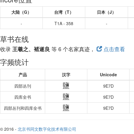
大陆（G）
台湾（T）
日本（J）
-
T1A - 358
-
草书在线
收录
等 6 个名家真迹，
点击查看
王羲之、褚遂良
字频统计
产品
汉字
Unicode
鹽
四部丛刊
9E7D
鹽
四库全书
9E7D
鹽
四部丛刊和四库全书
9E7D
© 2016 -
北京书同文数字化技术有限公司