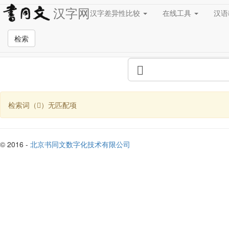
汉字网
汉字差异性比较
在线工具
汉
全站检索页面
检索
检索词（𠂞）无匹配项
© 2016 -
北京书同文数字化技术有限公司