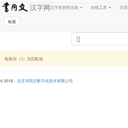
汉字网
汉字差异性比较
在线工具
汉
全站检索页面
检索
检索词（𡺾）无匹配项
© 2016 -
北京书同文数字化技术有限公司