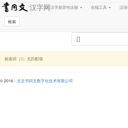
汉字网
汉字差异性比较
在线工具
汉
全站检索页面
检索
检索词（𤒦）无匹配项
© 2016 -
北京书同文数字化技术有限公司