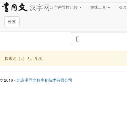
汉字网
汉字差异性比较
在线工具
汉
全站检索页面
检索
检索词（𧮒）无匹配项
© 2016 -
北京书同文数字化技术有限公司