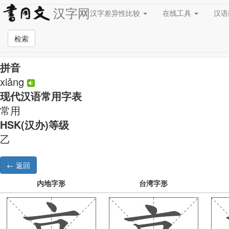
汉字网
汉字差异性比较
在线工具
汉
中日韩汉字对比工具 -
检索
享
拼音
xiǎng
现代汉语常用字表
常用
HSK(汉办)等级
乙
内地字形
台湾字形