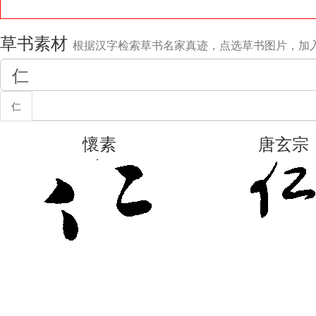
草书素材
根据汉字检索草书名家真迹，点选草书图片，加
仁
懷素
唐玄宗