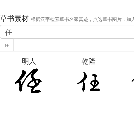
草书素材
根据汉字检索草书名家真迹，点选草书图片，加
任
明人
乾隆