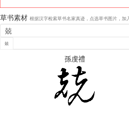
草书素材
根据汉字检索草书名家真迹，点选草书图片，加
兢
孫虔禮