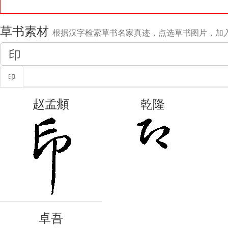
草书素材
根据汉字检索草书名家真迹，点选草书图片，加
印
赵孟頫
乾隆
卓吾