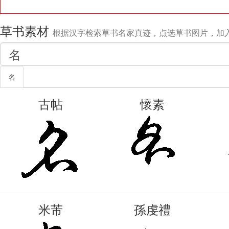
草书素材
根据汉字检索草书名家真迹，点选草书图片，加
名
古帖
懷素
米芾
孫虔禮