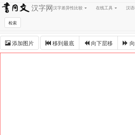
汉字网
汉字差异性比较
在线工具
汉
草书在线
检索
草书拼接
添加图片
移到最底
向下层移
向