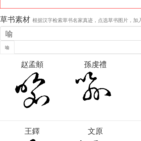
草书素材
根据汉字检索草书名家真迹，点选草书图片，加
喻
赵孟頫
孫虔禮
王鐸
文原