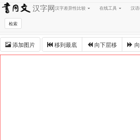
汉字网
汉字差异性比较
在线工具
汉
草书在线
检索
草书拼接
添加图片
移到最底
向下层移
向