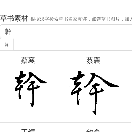
草书素材
根据汉字检索草书名家真迹，点选草书图片，加
幹
蔡襄
蔡襄
王鐸
韵會