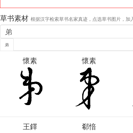
草书素材
根据汉字检索草书名家真迹，点选草书图片，加
弟
懷素
懷素
王鐸
郗愔