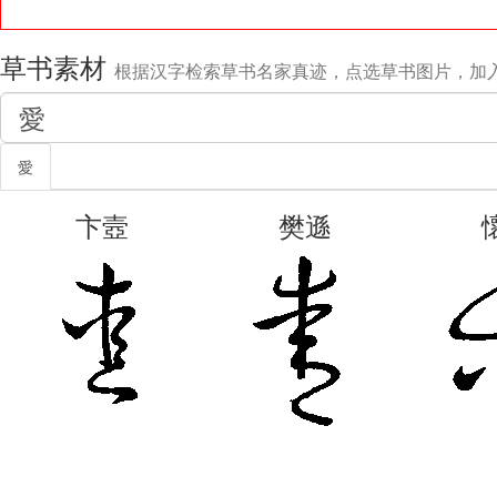
草书素材
根据汉字检索草书名家真迹，点选草书图片，加
愛
卞壼
樊遜