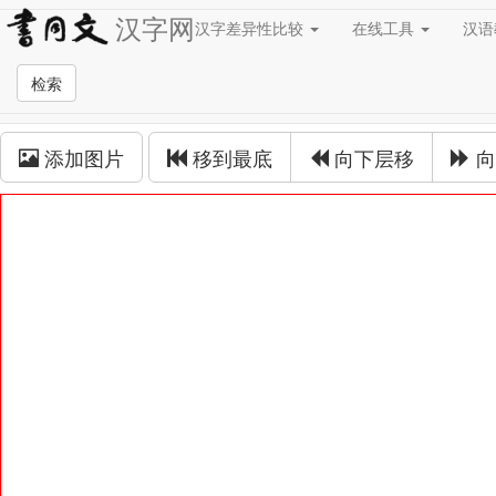
汉字网
汉字差异性比较
在线工具
汉
草书在线
检索
草书拼接
添加图片
移到最底
向下层移
向