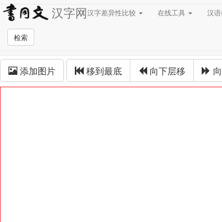
汉字网
汉字差异性比较
在线工具
汉
草书在线
检索
草书拼接
添加图片
移到最底
向下层移
向