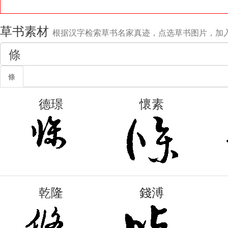
草书素材
根据汉字检索草书名家真迹，点选草书图片，加
條
德璟
懷素
乾隆
錢溥