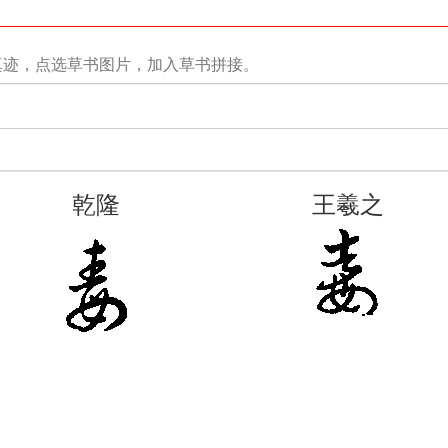
真迹，点选草书图片，加入草书拼接。
乾隆
王羲之