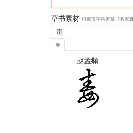
草书素材
根据汉字检索草书名家
毒
赵孟頫