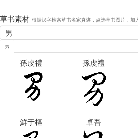
草书素材
根据汉字检索草书名家真迹，点选草书图片，加
男
孫虔禮
孫虔禮
鮮于樞
卓吾