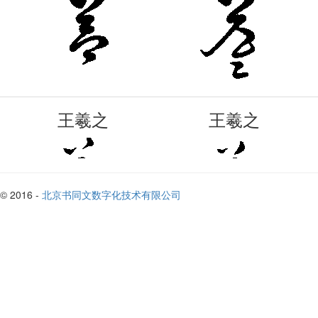
王羲之
王羲之
© 2016 -
北京书同文数字化技术有限公司
鮮于樞
王獻之