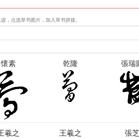
真迹，点选草书图片，加入草书拼接。
懷素
乾隆
張瑞
王羲之
王羲之
張