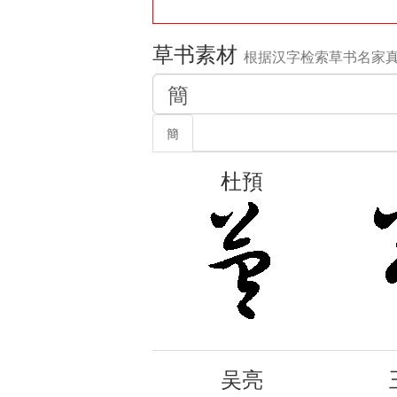
草书素材
根据汉字检索草书名家
簡
杜預
吴亮