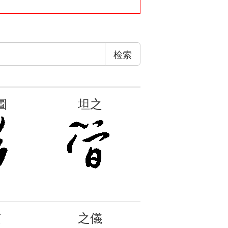
检索
圖
坦之
芝
之儀