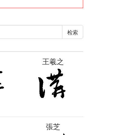
检索
王羲之
張芝