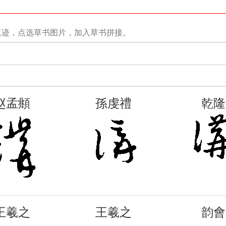
真迹，点选草书图片，加入草书拼接。
赵孟頫
孫虔禮
乾隆
王羲之
王羲之
韵會