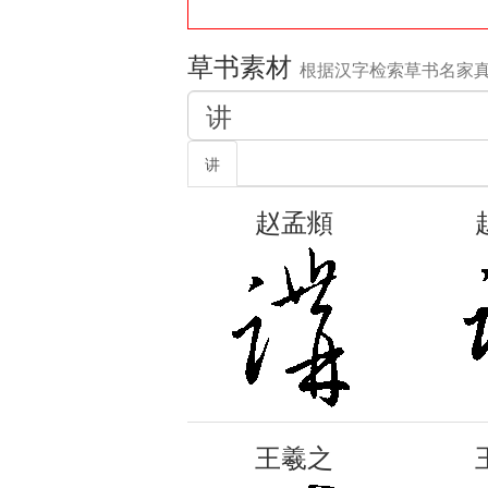
草书素材
根据汉字检索草书名家
讲
赵孟頫
王羲之