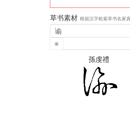
草书素材
根据汉字检索草书名家
谕
孫虔禮