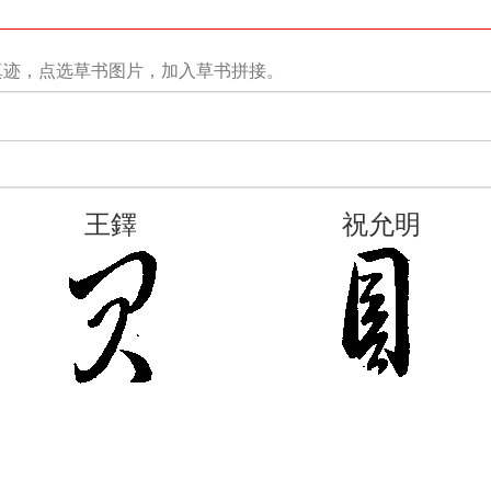
真迹，点选草书图片，加入草书拼接。
王鐸
祝允明