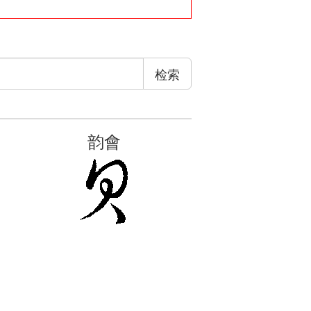
检索
韵會