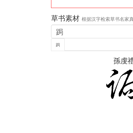
草书素材
根据汉字检索草书名家
跼
孫虔