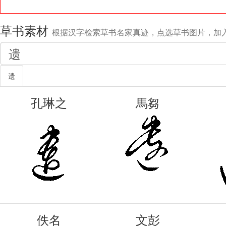
草书素材
根据汉字检索草书名家真迹，点选草书图片，加
遗
孔琳之
馬芻
佚名
文彭