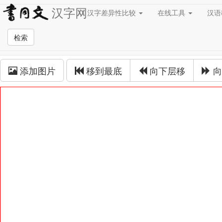
汉字网
汉字差异性比较
在线工具
汉
草书在线
检索
草书拼接
添加图片
移到最底
向下层移
向