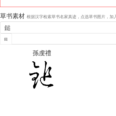
草书素材
根据汉字检索草书名家真迹，点选草书图片，加
鎚
孫虔禮