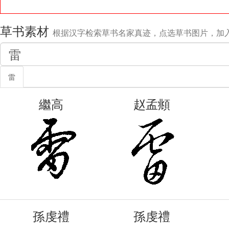
草书素材
根据汉字检索草书名家真迹，点选草书图片，加
雷
繼高
赵孟頫
孫虔禮
孫虔禮