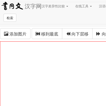
汉字网
汉字差异性比较
在线工具
汉
草书在线
检索
草书拼接
添加图片
移到最底
向下层移
向