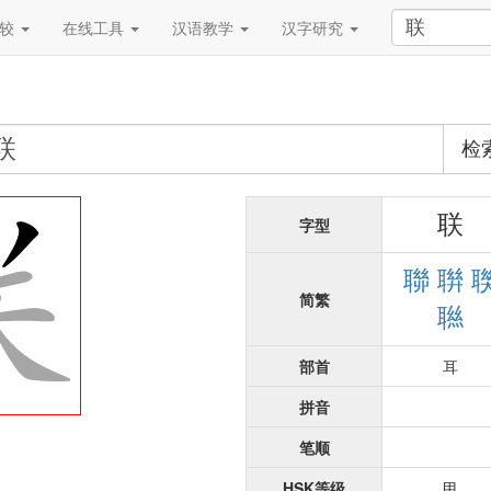
比较
在线工具
汉语教学
汉字研究
检
联
字型
聯
聨
简繁
聮
部首
耳
拼音
笔顺
HSK
等级
甲