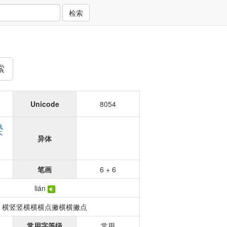
检索
索
Unicode
8054
聫
异体
笔画
6 + 6
lián
横竖竖横横横点撇横横撇点
常用字等级
常用