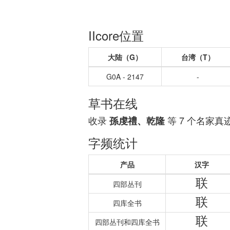
IIcore位置
大陆（G）
台湾（T）
G0A - 2147
-
草书在线
收录
等 7 个名家真
孫虔禮、乾隆
字频统计
产品
汉字
联
四部丛刊
联
四库全书
联
四部丛刊和四库全书