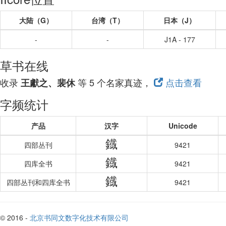
大陆（G）
台湾（T）
日本（J）
-
-
J1A - 177
草书在线
收录
等 5 个名家真迹，
点击查看
王獻之、裴休
字频统计
产品
汉字
Unicode
鐡
四部丛刊
9421
鐡
四库全书
9421
鐡
四部丛刊和四库全书
9421
© 2016 -
北京书同文数字化技术有限公司