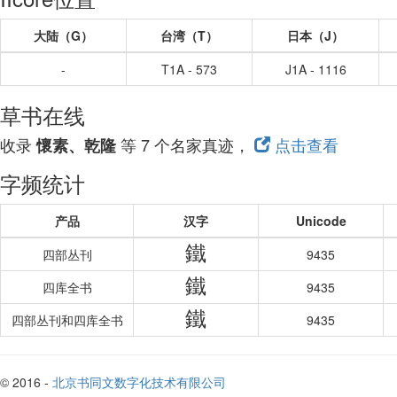
大陆（G）
台湾（T）
日本（J）
-
T1A - 573
J1A - 1116
草书在线
收录
等 7 个名家真迹，
点击查看
懷素、乾隆
字频统计
产品
汉字
Unicode
鐵
四部丛刊
9435
鐵
四库全书
9435
鐵
四部丛刊和四库全书
9435
© 2016 -
北京书同文数字化技术有限公司