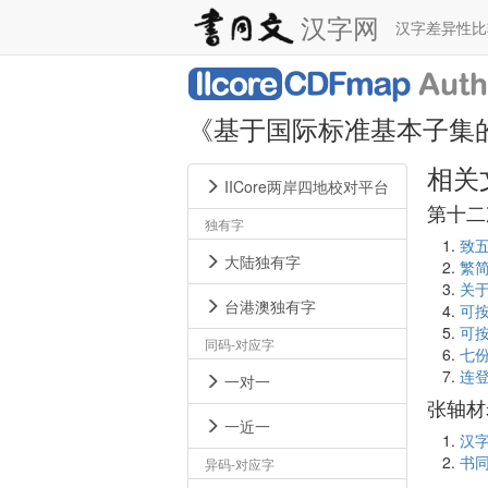
汉字网
汉字差异性
《基于国际标准基本子集
相关
IICore两岸四地校对平台
第十二
独有字
致五
大陆独有字
繁简
关于
台港澳独有字
可按
可按
同码-对应字
七份
连登
一对一
张轴材
一近一
汉字
书同
异码-对应字