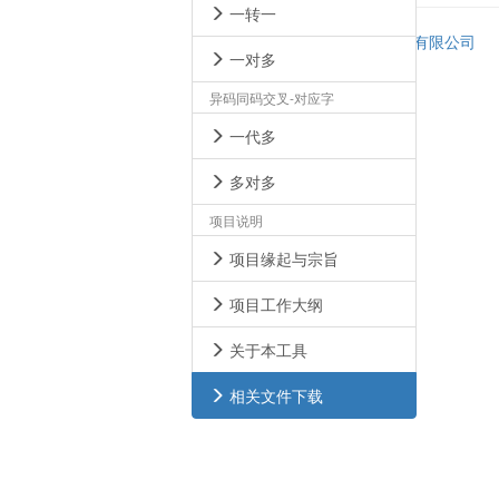
一转一
© 2016 -
北京书同文数字化技术有限公司
一对多
异码同码交叉-对应字
一代多
多对多
项目说明
项目缘起与宗旨
项目工作大纲
关于本工具
相关文件下载