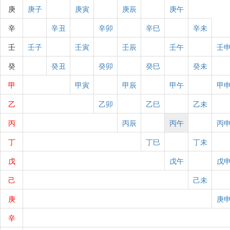
庚
庚子
庚寅
庚辰
庚午
辛
辛丑
辛卯
辛巳
辛未
壬
壬子
壬寅
壬辰
壬午
壬
癸
癸丑
癸卯
癸巳
癸未
甲
甲寅
甲辰
甲午
甲
乙
乙卯
乙巳
乙未
丙
丙辰
丙午
丙
丁
丁巳
丁未
戊
戊午
戊
己
己未
庚
庚
辛