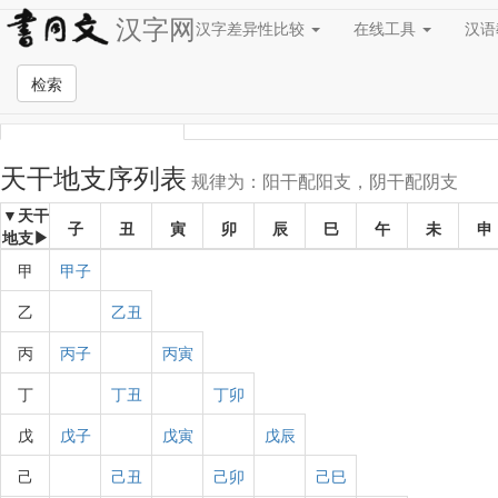
汉字网
汉字差异性比较
在线工具
汉
检索
干支 → 纪年
纪年 → 干支
天干地支序列表
规律为：阳干配阳支，阴干配阴支
▼天干
子
丑
寅
卯
辰
巳
午
未
申
地支▶
甲
甲子
乙
乙丑
丙
丙子
丙寅
丁
丁丑
丁卯
戊
戊子
戊寅
戊辰
己
己丑
己卯
己巳