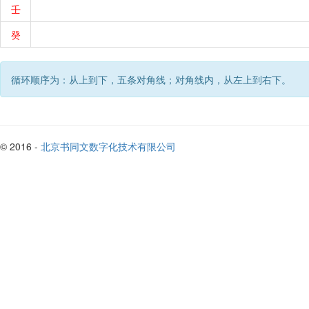
壬
癸
循环顺序为：从上到下，五条对角线；对角线内，从左上到右下。
© 2016 -
北京书同文数字化技术有限公司