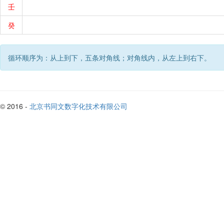
壬
癸
循环顺序为：从上到下，五条对角线；对角线内，从左上到右下。
© 2016 -
北京书同文数字化技术有限公司