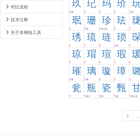
玖
玘
玛
玠
对比流程
T
H
T
T
T
T
H
珉
珊
珍
珐
技术注释
T
T
H
T
H
J
K
T
T
关于本网络工具
琇
琉
琏
琐
T
T
T
T
H
T
琼
瑁
瑄
瑕
T
T
T
T
T
璀
璃
璇
璋
T
H
T
H
T
T
T
瓮
瓶
瓷
甄
T
T
H
J
T
H
T
H
T
H
J
K
1
..