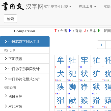
汉字网
汉字差异性比较
在线工具
汉
检索
中日韩汉字对比
CJK Ideographs
T
：台湾
H
：香港
J
：日本
K
：韩国
Comparison
中日韩汉字对比工具
1
..
统计分析
牟
牡
牢
牤
字汇覆盖
T
T
H
T
H
T
T
中日韩字形异同统计
犬
犯
状
犷
中日韩简化模式分析
T
H
J
K
T
H
J
K
T
H
J
K
T
T
H
J
K
狭
狮
狰
狱
项目说明
T
H
J
T
H
T
T
H
J
K
T
项目目标
猬
献
猴
猾
对比对象
T
T
H
J
K
T
H
T
H
T
H
J