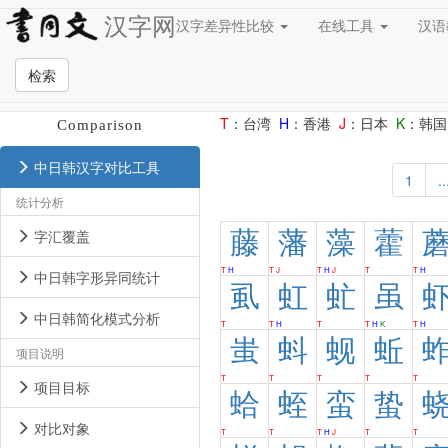
汉字网
汉字差异性比较
在线工具
汉
检索
中日韩汉字对比
CJK Ideographs
T
：台湾
H
：香港
J
：日本
K
：韩国
Comparison
中日韩汉字对比工具
1
..
统计分析
藤
藩
藻
藿
字汇覆盖
T
H
T
J
T
H
J
T
T
H
中日韩字形异同统计
虱
虹
虻
虽
中日韩简化模式分析
T
T
H
T
T
H
K
T
H
蚩
蚪
蚬
蚯
项目说明
T
T
T
T
T
项目目标
蛤
蛭
蛮
蛰
对比对象
T
T
T
H
J
T
T