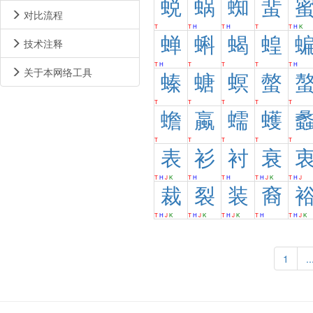
蜕
蜗
蜘
蜚
对比流程
T
T
H
T
H
T
T
H
K
蝉
蝌
蝎
蝗
技术注释
T
H
T
T
T
T
H
关于本网络工具
螓
螗
螟
螫
T
T
T
T
T
蟾
蠃
蠕
蠖
T
T
T
T
T
表
衫
衬
衰
T
H
J
K
T
H
T
H
T
H
J
K
T
H
J
裁
裂
装
裔
T
H
J
K
T
H
J
K
T
H
J
K
T
H
T
H
J
K
1
..